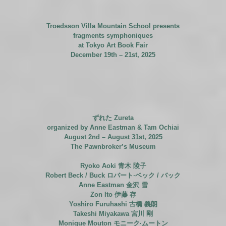
Troedsson Villa Mountain School presents
fragments symphoniques
at
Tokyo Art Book Fair
December 19th – 21st, 2025
ずれた Zureta
organized by Anne Eastman & Tam Ochiai
August 2nd – August 31st, 2025
The Pawnbroker’s Museum
Ryoko Aoki 青木 陵子
Robert Beck / Buck ロバート·ベック / バック
Anne Eastman 金沢 雪
Zon Ito 伊藤 存
Yoshiro Furuhashi 古橋 義朗
Takeshi Miyakawa 宮川 剛
Monique Mouton モニーク·ムートン