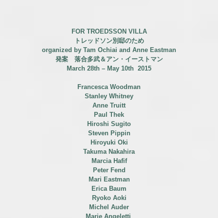
FOR TROEDSSON VILLA
トレッドソン別邸のため
organized by Tam Ochiai and Anne Eastman
発案 落合多武＆アン・イーストマン
March 28th – May 10th 2015
Francesca Woodman
Stanley Whitney
Anne Truitt
Paul Thek
Hiroshi Sugito
Steven Pippin
Hiroyuki Oki
Takuma Nakahira
Marcia Hafif
Peter Fend
Mari Eastman
Erica Baum
Ryoko Aoki
Michel Auder
Marie Angeletti