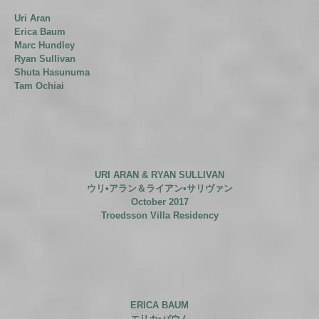
Uri Aran
Erica Baum
Marc Hundley
Ryan Sullivan
Shuta Hasunuma
Tam Ochiai
URI ARAN &
RYAN SULLIVAN
ウリ•アラン
＆
ライアン•サリヴァン
October 2017
Troedsson Villa Residency
ERICA BAUM
エリカ•バウム