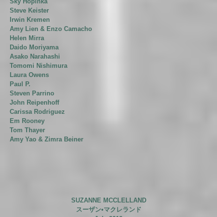
Sky Hopinka
Steve Keister
Irwin Kremen
Amy Lien & Enzo Camacho
Helen Mirra
Daido Moriyama
Asako Narahashi
Tomomi Nishimura
Laura Owens
Paul P.
Steven Parrino
John Reipenhoff
Carissa Rodriguez
Em Rooney
Tom Thayer
Amy Yao & Zimra Beiner
SUZANNE MCCLELLAND
スーザン•マクレランド