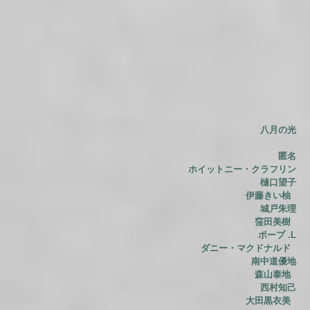
八月の光
匿名
ホイットニー・クラフリン
樋口望子
伊藤きい柚
城戸朱理
窪田美樹
ポープ .L
ダニー・マクドナルド
南中道優地
森山泰地
西村知己
大田黒衣美