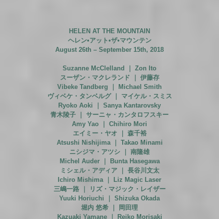
HELEN AT THE MOUNTAIN
ヘレン•アット•ザ•マウンテン
August 26th – September 15th, 2018
Suzanne McClelland ｜ Zon Ito
スーザン・マクレランド ｜ 伊藤存
Vibeke Tandberg ｜ Michael Smith
ヴィベケ・タンベルグ ｜ マイケル・スミス
Ryoko Aoki ｜ Sanya Kantarovsky
青木陵子 ｜ サーニャ・カンタロフスキー
Amy Yao ｜ Chihiro Mori
エイミー・ヤオ ｜ 森千裕
Atsushi Nishijima ｜ Takao Minami
ニシジマ・アツシ ｜ 南隆雄
Michel Auder ｜ Bunta Hasegawa
ミシェル・アディア ｜ 長谷川文太
Ichiro Mishima ｜ Liz Magic Laser
三嶋一路 ｜ リズ・マジック・レイザー
Yuuki Horiuchi ｜ Shizuka Okada
堀内 悠希 ｜ 岡田理
Kazuaki Yamane ｜ Reiko Morisaki