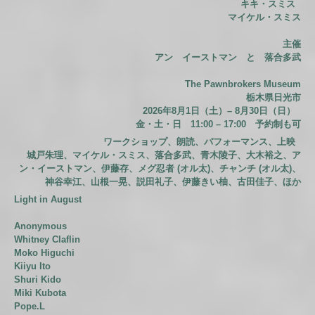
キキ・スミス
マイケル・スミス
主催
アン イーストマン と 落合多武
The Pawnbrokers Museum
栃木県日光市
2026年8月1日（土）– 8月30日（日）
金・土・日 11:00 – 17:00 予約制も可
ワークショップ、朗読、パフォーマンス、上映
城戸朱理、マイケル・スミス、落合多武、青木陵子、大木裕之、ア
ン・イーストマン、伊藤存、メグ忍者 (オル太)、チャンチ (オル太)、
神谷幸江、山根一晃、説田礼子、伊藤きい柚、古田佳子、ほか
Light in August
Anonymous
Whitney Claflin
Moko Higuchi
Kiiyu Ito
Shuri Kido
Miki Kubota
Pope.L