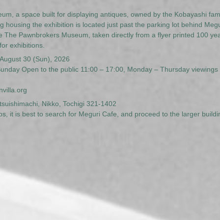
, a space built for displaying antiques, owned by the Kobayashi famil
ng housing the exhibition is located just past the parking lot behind Me
 The Pawnbrokers Museum, taken directly from a flyer printed 100 year
for exhibitions.
 August 30 (Sun), 2026
Sunday Open to the public 11:00 – 17:00, Monday – Thursday viewings 
villa.org
suishimachi, Nikko, Tochigi 321-1402
, it is best to search for Meguri Cafe, and proceed to the larger build