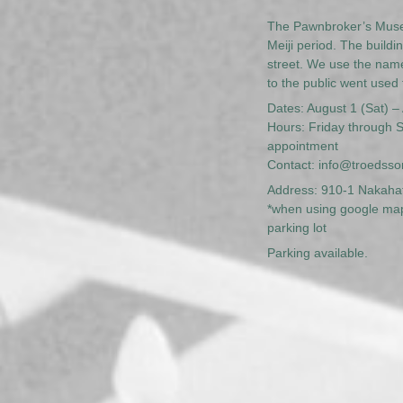
The Pawnbroker’s Museum
Meiji period. The buildi
street. We use the name
to the public went used 
Dates: August 1 (Sat) –
Hours: Friday through 
appointment
Contact:
info@troedsson
Address: 910-1 Nakahat
*when using google maps
parking lot
Parking available.