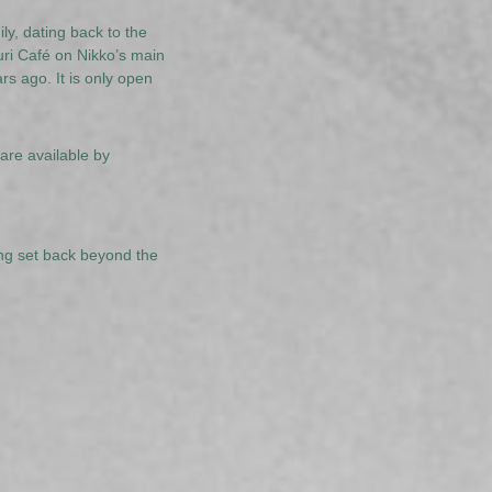
y, dating back to the
guri Café on Nikko’s main
s ago. It is only open
are available by
ing set back beyond the