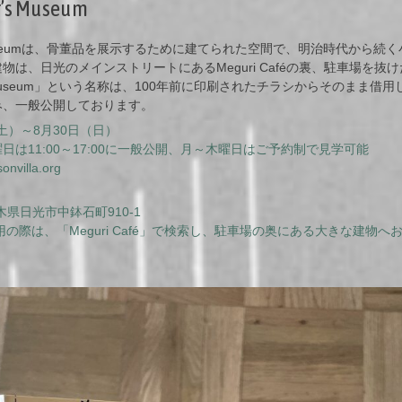
r’s Museum
er’s Museumは、骨董品を展示するために建てられた空間で、明治時代から
物は、日光のメインストリートにあるMeguri Caféの裏、駐車場を抜
er’s Museum」という名称は、100年前に印刷されたチラシからそのまま
み、一般公開しております。
（土）～8月30日（日）
は11:00～17:00に一般公開、月～木曜日はご予約制で見学可能
onvilla.org
栃木県日光市中鉢石町910-1
利用の際は、「Meguri Café」で検索し、駐車場の奥にある大きな建物