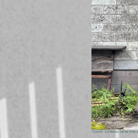
“Zureta” exhibition will be he